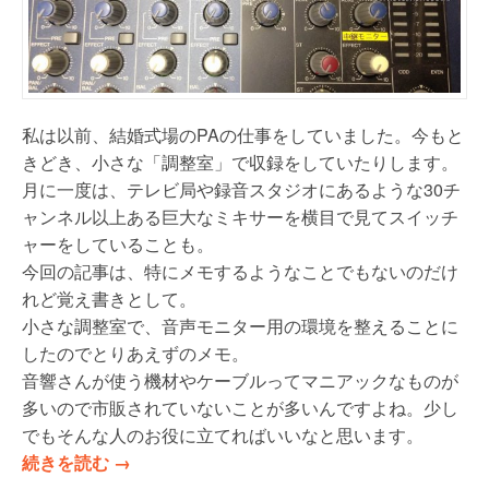
し
て
送
る
”
私は以前、結婚式場のPAの仕事をしていました。今もと
きどき、小さな「調整室」で収録をしていたりします。
月に一度は、テレビ局や録音スタジオにあるような30チ
ャンネル以上ある巨大なミキサーを横目で見てスイッチ
ャーをしていることも。
今回の記事は、特にメモするようなことでもないのだけ
れど覚え書きとして。
小さな調整室で、音声モニター用の環境を整えることに
したのでとりあえずのメモ。
音響さんが使う機材やケーブルってマニアックなものが
多いので市販されていないことが多いんですよね。少し
でもそんな人のお役に立てればいいなと思います。
“
続きを読む
→
小