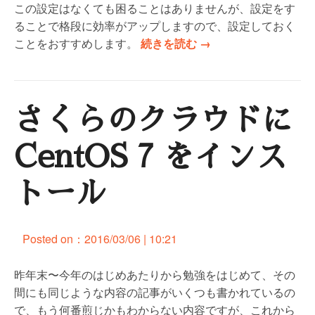
ト
この設定はなくても困ることはありませんが、設定をす
ー
ることで格段に効率がアップしますので、設定しておく
ル
“
ことをおすすめします。
続きを読む
→
”
さ
く
ら
さくらのクラウドに
の
ク
ラ
CentOS 7 をインス
ウ
ド
トール
の
C
e
Posted on：
2016/03/06 | 10:21
n
t
昨年末〜今年のはじめあたりから勉強をはじめて、その
O
間にも同じような内容の記事がいくつも書かれているの
S
で、もう何番煎じかもわからない内容ですが、これから