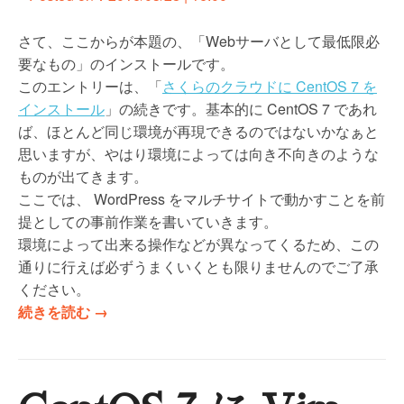
ト
ー
さて、ここからが本題の、「Webサーバとして最低限必
ル
要なもの」のインストールです。
と
このエントリーは、「
さくらのクラウドに CentOS 7 を
A
インストール
」の続きです。基本的に CentOS 7 であれ
d
ば、ほとんど同じ環境が再現できるのではないかなぁと
m
思いますが、やはり環境によっては向き不向きのような
i
ものが出てきます。
n
ここでは、 WordPress をマルチサイトで動かすことを前
e
提としての事前作業を書いていきます。
r
環境によって出来る操作などが異なってくるため、この
の
通りに行えば必ずうまくいくとも限りませんのでご了承
導
ください。
入
“
続きを読む
→
”
さ
く
ら
の