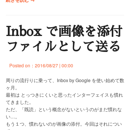
特
定
の
Inbox で画像を添付
カ
テ
ゴ
ファイルとして送る
リ
に
記
Posted on：
2016/08/27 | 00:00
事
が
周りの流行りに乗って、Inbox by Google を使い始めて数
あ
ヶ月。
る
最初は とっつきにくいと思ったインターフェイスも慣れ
場
てきました。
合
ただ、「既読」という概念がないというのがまだ慣れな
の
い…。
み
もう１つ、慣れないのが画像の添付。今回はそれについ