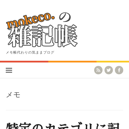
コ
ン
テ
ン
ツ
へ
ス
キ
ッ
メモ帳代わりの気ままブログ
プ
メモ