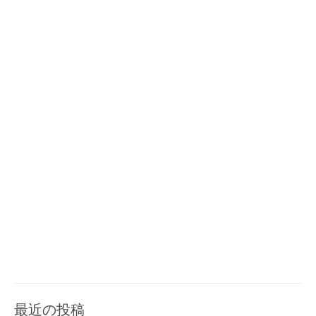
ョ
”
O
S
ン
7
を
イ
ン
ス
ト
ー
ル
”
最近の投稿