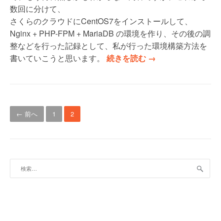
7
数回に分けて、
で
さくらのクラウドにCentOS7をインストールして、
ユ
Nginx + PHP-FPM + MariaDB の環境を作り、その後の調
ー
整などを行った記録として、私が行った環境構築方法を
ザ
“
書いていこうと思います。
続きを読む
→
ー
さ
作
く
成
ら
投
と
の
← 前へ
1
2
S
ク
稿
S
ラ
ナ
H
ウ
の
ド
ビ
検
設
に
索:
ゲ
定
C
を
ー
e
す
n
シ
る
t