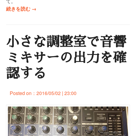
、
て。
ト
“
続きを読む
→
ッ
I
プ
n
ペ
b
ー
小さな調整室で音響
o
ジ
x
で
で
ミキサーの出力を確
表
画
示
像
認する
す
を
る
添
”
付
Posted on：
2016/05/02 | 23:00
フ
ァ
イ
ル
と