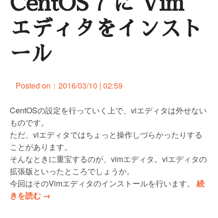
CentOS 7 に Vim
ク
ラ
エディタをインスト
ウ
ド
ール
に
N
g
Posted on：
2016/03/10 | 02:59
i
n
CentOSの設定を行っていく上で、viエディタは外せない
x
ものです。
+
ただ、viエディタではちょっと操作しづらかったりする
P
ことがあります。
H
そんなときに重宝するのが、vimエディタ。viエディタの
P
拡張版といったところでしょうか。
-
今回はそのVimエディタのインストールを行います。
続
F
“
きを読む
→
P
C
M